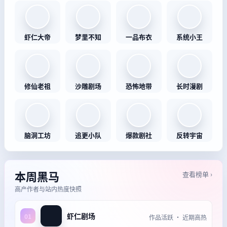
虾仁大帝
梦里不知
一品布衣
系统小王
修仙老祖
沙雕剧场
恐怖地带
长时漫剧
脑洞工坊
追更小队
爆款剧社
反转宇宙
本周黑马
查看榜单 ›
高产作者与站内热度快照
虾仁剧场
01
作品活跃 · 近期高热