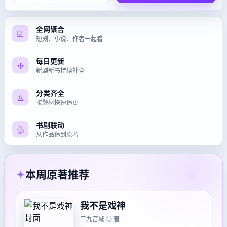
全网聚合
☑
短剧、小说、作者一起看
每日更新
✣
新剧新书持续补全
分类齐全
♙
按题材快速追更
书剧联动
♧
从作品追到原著
✦
本周原著推荐
我不是戏神
三九音域 ◎ 著