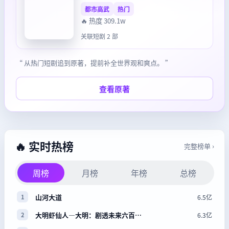
都市高武
热门
🔥 热度 309.1w
关联短剧 2 部
“ 从热门短剧追到原著，提前补全世界观和爽点。 ”
查看原著
🔥 实时热榜
完整榜单 ›
周榜
月榜
年榜
总榜
山河大道
6.5亿
1
大明虾仙人—大明：剧透未来六百…
6.3亿
2