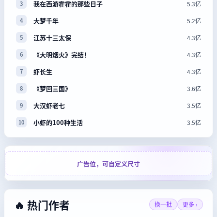
我在西游霍霍的那些日子
5.3亿
3
大梦千年
5.2亿
4
江苏十三太保
4.3亿
5
《大明烟火》完结！
4.3亿
6
虾长生
4.3亿
7
《梦回三国》
3.6亿
8
大汉虾老七
3.5亿
9
小虾的100种生活
3.5亿
10
广告位，可自定义尺寸
🔥 热门作者
换一批
更多 ›