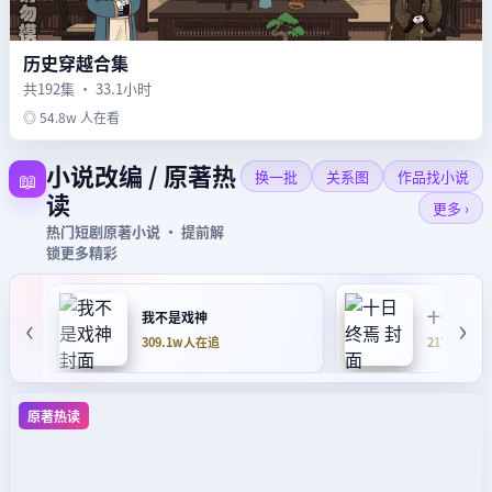
历史穿越合集
共192集 · 33.1小时
◎ 54.8w 人在看
小说改编 / 原著热
📖
换一批
关系图
作品找小说
读
更多 ›
热门短剧原著小说 · 提前解
锁更多精彩
‹
›
我不是戏神
十日终焉
309.1w人在追
217.5w人
原著热读