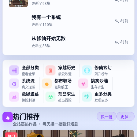
更新至93集
我有一个系统
5小时前
更新至110集
从修仙开始无敌
6小时前
更新至88集
全部分类
穿越历史
修仙玄幻
▦
♜
◎
查看全部
最受欢迎
飙升榜单
系统流
都市职场
搞笑沙雕
⚙
☻
☣
爽文逆袭
轻熟解压
生存求生
悬疑盗墓
荒岛求生
更多分类
☠
☢
🌴
惊险刺激
孤岛冒险
发现更多
热门推荐
🔥
换一批
更多 ›
全站高热作品 · 每天换一批新鲜短剧
热门