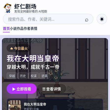
虾仁剧场
发现全网最好看的 AI短剧
⌕
☀
首页
小说
作品
作者
表情
🔥 今日最火
我在大明当皇帝
穿越大明，成就千古一帝
穿越
历史
权谋
逆袭
▶ 立即观看
☰ 查看详情
我在大明当皇帝
更新至120集