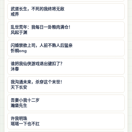
武道长生，不死的我终将无敌
戒界
乱世荒年：我每日一卦粮肉满仓！
风起于渊
闪婚禁欲上司，人前不熟人后猛亲
忻桐ong
谁把我仙侠游戏退出键扣了？
沐春
我沟通未来，杀穿这个末世！
天下长安
吾妻小我十二岁
瀚堡先生
许我明珠
瑶瑶一下也不扛