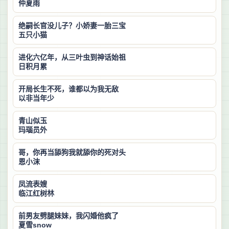
仲夏雨
绝嗣长官没儿子？小娇妻一胎三宝
五只小猫
进化六亿年，从三叶虫到神话始祖
日积月累
开局长生不死，谁都以为我无敌
以非当年少
青山似玉
玛瑙员外
哥，你再当舔狗我就舔你的死对头
恩小沫
凤流表嫂
临江红树林
前男友劈腿妹妹，我闪婚他疯了
夏雪snow