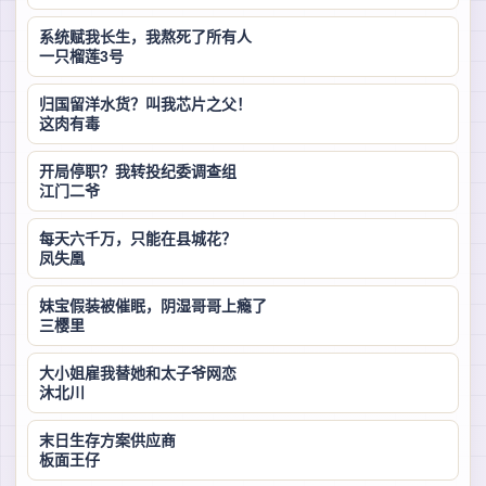
系统赋我长生，我熬死了所有人
一只榴莲3号
归国留洋水货？叫我芯片之父！
这肉有毒
开局停职？我转投纪委调查组
江门二爷
每天六千万，只能在县城花？
凤失凰
妹宝假装被催眠，阴湿哥哥上瘾了
三樱里
大小姐雇我替她和太子爷网恋
沐北川
末日生存方案供应商
板面王仔