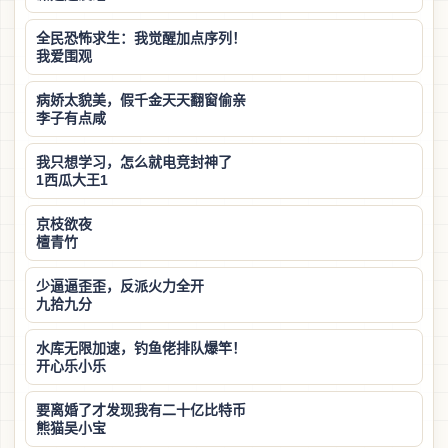
全民恐怖求生：我觉醒加点序列！
我爱围观
病娇太貌美，假千金天天翻窗偷亲
李子有点咸
我只想学习，怎么就电竞封神了
1西瓜大王1
京枝欲夜
檀青竹
少逼逼歪歪，反派火力全开
九拾九分
水库无限加速，钓鱼佬排队爆竿！
开心乐小乐
要离婚了才发现我有二十亿比特币
熊猫吴小宝