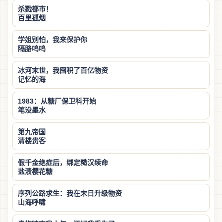
杀戮都市！
百里孤烟
学姐别怕，我来保护你
隔胳呜呜
冰河末世，我囤积了百亿物资
记忆的海
1983：从糖厂保卫科开始
笔没墨水
第九帝国
清楼贵客
假千金绝症后，绑定糙汉续命
盐渍樱花糖
序列公路求生：我在末日升级物资
山海呼啸