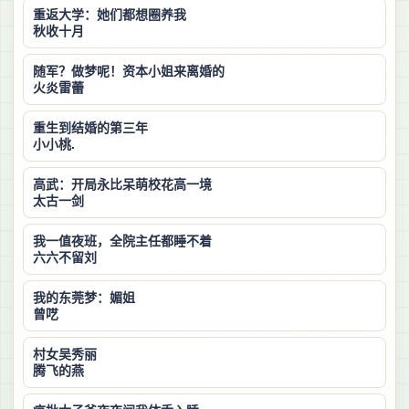
重返大学：她们都想圈养我
秋收十月
随军？做梦呢！资本小姐来离婚的
火炎雷蕾
重生到结婚的第三年
小小桃.
高武：开局永比呆萌校花高一境
太古一剑
我一值夜班，全院主任都睡不着
六六不留刘
我的东莞梦：媚姐
曾呓
村女吴秀丽
腾飞的燕