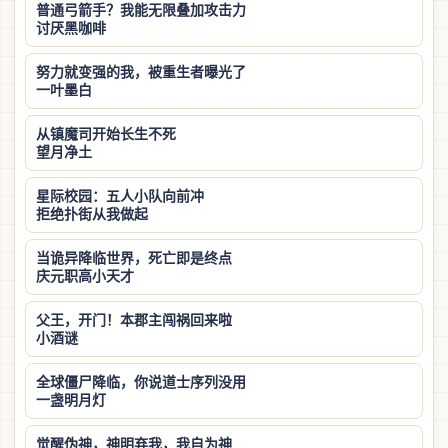
普通弓箭手？我能无限叠加攻击力
讨厌黑咖啡
努力就变强的我，被重生者曝光了
一叶墨白
从镇魔司开始长生不死
望月净土
星际校园：五人小队向前冲
拒绝扑街从我做起
当诡异降临世界，死亡即是终点
庆元职高小天才
父王，开门！本郡主闯祸回来啦
小酒谜
全球僵尸降临，你说道士序列没用
一盏明月灯
觉醒伪神，神明弃我，我自为神