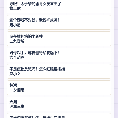
睁眼！太子爷的恶毒女友重生了
檐上歌
这个游戏不对劲，我挖矿成神！
道小易
我在精神病院学斩神
三九音域
时停起手，邪神也得给我跪下！
六个葫芦
不是疯批反派吗？怎么红眼要抱抱
赵小爻
惊鸿
一夕烟雨
天渊
沐潇三生