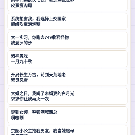
同学们选武侠仙侠，我选洪荒世界
皮蛋瘦肉周
系统想害我，我选择上交国家
超级吹宝泡泡糖
大一实习，你跑去749收容怪物
我爱罗的沙
诸神愚戏
一月九十秋
开局长生万古，苟到天荒地老
紫灵风雪
大婚之日，我阉了未婚妻的白月光
求求你让我再火一次
穿到女频，整顿满城霸总
嘎嘣蹦
京圈小公主抢我男友，我当她继母