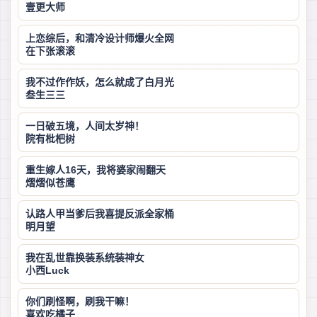
壹更大师
上恋综后，和清冷设计师爆火全网
在下张滚滚
我不过作作妖，怎么就成了白月光
叁生三三
一日破五境，人间太岁神！
院有枇杷树
重生嫁人16天，我将婆家闹翻天
熠熠似苍鹰
认路人甲当爹后我喜提反派全家桶
明月望
我在乱世靠换装系统装神女
小西Luck
你们刷怪啊，刷我干嘛！
喜欢吃橘子