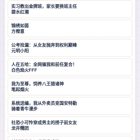
实习教出金牌班，家长要换班主任
碧水红潮
锦绣如茵
方橙意
公考捡漏：从女友抛弃到权利巅峰
元明小阳
人在五哈：全网催我和前任复合！
白色焰火FFF
我为至尊，饲养八王猎诸神
笔起烟火
系统送编，我从外卖员变国安特勤
骑着青牛漫步
社恐小可怜穿成男主的捞子前女友
龙井糯团