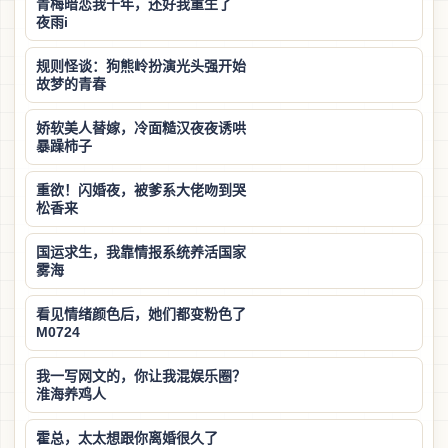
青梅暗恋我十年，还好我重生了
夜雨i
规则怪谈：狗熊岭扮演光头强开始
故梦的青春
娇软美人替嫁，冷面糙汉夜夜诱哄
暴躁柿子
重欲！闪婚夜，被爹系大佬吻到哭
松香来
国运求生，我靠情报系统养活国家
雾海
看见情绪颜色后，她们都变粉色了
M0724
我一写网文的，你让我混娱乐圈？
淮海养鸡人
霍总，太太想跟你离婚很久了