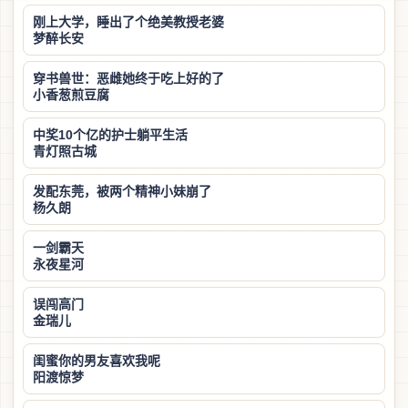
刚上大学，睡出了个绝美教授老婆
梦醉长安
穿书兽世：恶雌她终于吃上好的了
小香葱煎豆腐
中奖10个亿的护士躺平生活
青灯照古城
发配东莞，被两个精神小妹崩了
杨久朗
一剑霸天
永夜星河
误闯高门
金瑞儿
闺蜜你的男友喜欢我呢
阳渡惊梦