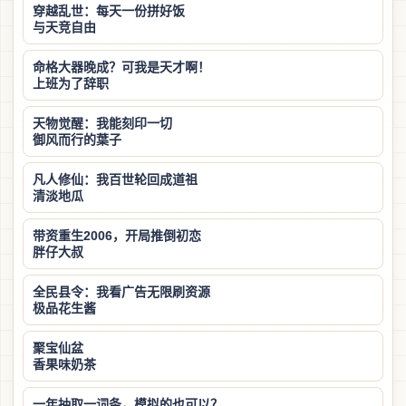
穿越乱世：每天一份拼好饭
与天竞自由
命格大器晚成？可我是天才啊！
上班为了辞职
天物觉醒：我能刻印一切
御风而行的葉子
凡人修仙：我百世轮回成道祖
清淡地瓜
带资重生2006，开局推倒初恋
胖仔大叔
全民县令：我看广告无限刷资源
极品花生酱
聚宝仙盆
香果味奶茶
一年抽取一词条，模拟的也可以？