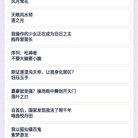
风月莺花
天眼风水师
道之光
我操作的少女正在成为旧日之主
陷阵营营长
序列：吃神者
不要大脑要小脑
刚证道混沌天帝，让我身化禁区？
钰珏玉予
嘉豪就变强？操场雨中舞剑开天门
落叶之刃
自首后，国家发现我活了两千年
唯曲悦丹田
我以狐仙镇百鬼
紫梦游龙