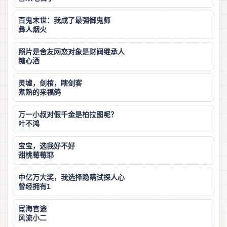
百鬼末世：我成了最强御鬼师
彝人烟火
照片是舍友网恋对象是财阀继承人
糖心酒
灵墟，剑棺，瞎剑客
煮熟的来福鸽
万一小叔对假千金是柏拉图呢？
叶不鸿
宝宝，选我好不好
甜桃莓莓耶
中亿万大奖，我选择隐瞒试探人心
曾经拥有1
宦海官途
风流小二