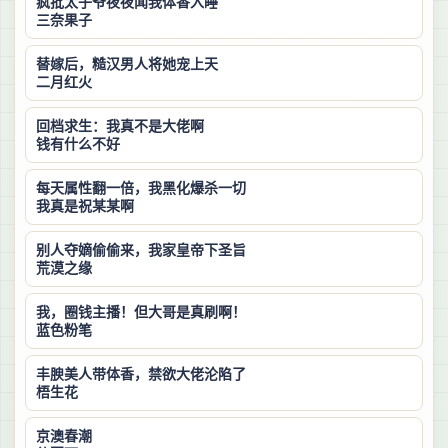
疯批太子爷夜夜闻我体香入睡
三奈果子
替嫁后，糙汉男人将她宠上天
二月红火
回档求生：我真不是大佬啊
钱有什么不好
每天属性翻一倍，我黑化爆杀一切
我真是祝某某啊
别人夺嫡偷偷来，我家皇帝下圣旨
荒漠之缘
我，圈钱主播！但大哥是真刷啊！
蓝色粉笔
丰腴美人带体香，禁欲大佬沦陷了
梧生花
京澳春潮