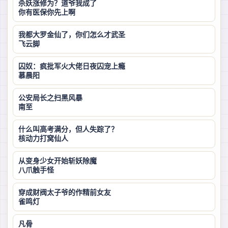
杀妖涨修为？道爷我成了
你有医保你先上啊
我都大罗金仙了，你们怎么才武圣
飞云脚
囚奴：疯批军火大佬日夜囚宠上瘾
慕晨阳
公安局长之扫黑风暴
南至
什么叫高考满分，但人失踪了？
核动力打窝仙人
从变身少女开始斩妖除魔
八爪触手怪
穿成财阀太子爷的作精前女友
雀鸣灯
凡骨