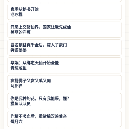
官场从秘书开始
老冰棍
开局上交修仙界，国家让我先成仙
美丽的洋葱
冒名顶替真千金后，嫁入了豪门
笑语晏晏
华娱：从绑定天仙开始全能
青葱咸鱼
疯批佛子又贪又嗔又痴
阿那律
你是我种的花，只有我能采，懂？
摸鱼队队员
作精不吸血后，重欲糙汉追着亲
肆月六