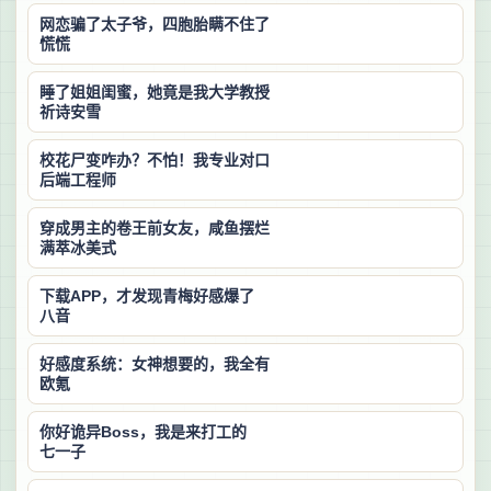
网恋骗了太子爷，四胞胎瞒不住了
慌慌
睡了姐姐闺蜜，她竟是我大学教授
祈诗安雪
校花尸变咋办？不怕！我专业对口
后端工程师
穿成男主的卷王前女友，咸鱼摆烂
满萃冰美式
下载APP，才发现青梅好感爆了
八音
好感度系统：女神想要的，我全有
欧氪
你好诡异Boss，我是来打工的
七一子