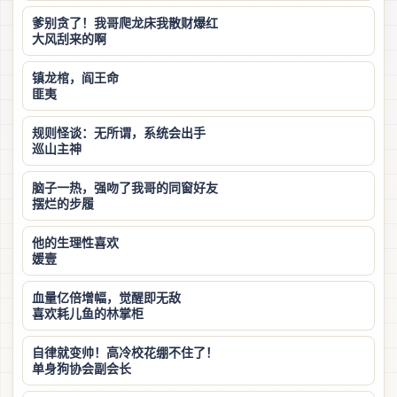
爹别贪了！我哥爬龙床我散财爆红
大风刮来的啊
镇龙棺，阎王命
匪夷
规则怪谈：无所谓，系统会出手
巡山主神
脑子一热，强吻了我哥的同窗好友
摆烂的步履
他的生理性喜欢
媛壹
血量亿倍增幅，觉醒即无敌
喜欢耗儿鱼的林掌柜
自律就变帅！高冷校花绷不住了！
单身狗协会副会长