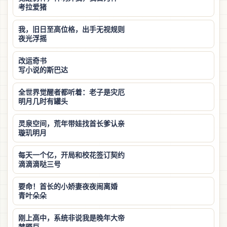
考拉爱猪
我，旧日至高位格，出手无视规则
夜光浮摇
改运奇书
写小说的斯巴达
全世界觉醒者都听着：老子是灾厄
明月几时有罐头
灵泉空间，荒年带娃找首长爹认亲
璇玑明月
每天一个亿，开局和校花签订契约
滴滴滴哒三号
要命！首长的小娇妻夜夜闹离婚
青叶朵朵
刚上高中，系统非说我是晚年大帝