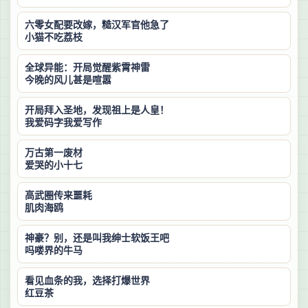
六零女配要改嫁，糙汉军官他急了
小猫不吃荔枝
全球异能：开局觉醒紫霄神雷
今晚的风儿甚是喧嚣
开局拜入圣地，发现祖上是人皇！
我爱码字我爱写作
万古第一废材
爱哭的小十七
高武圈传来噩耗
肌肉海鸥
神豪？别，还是叫我绅士软饭王吧
吗喽界的牛马
看见血条的我，选择打爆世界
红豆茶