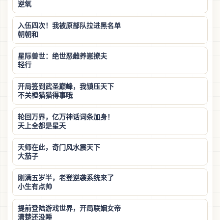
逆氧
入伍四次！我被原部队拉进黑名单
朝朝和
星际兽世：绝世恶雌养崽撩夫
轻行
开局签到武圣巅峰，我镇压天下
不关橙猫猫得事哦
轮回万界，亿万神话词条加身！
天上全都是星天
天师在此，奇门风水震天下
大茄子
刚满五岁半，老登逆袭系统来了
小生有点帅
提前登陆游戏世界，开局联姻女帝
潇楚还没睡