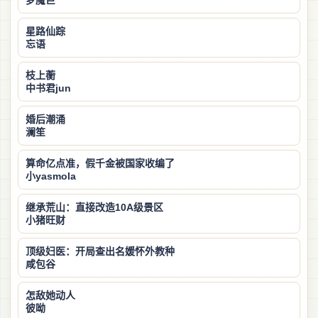
梦魇巨
星路仙踪
忘语
枝上蘅
中书君jun
婚后潮涌
澜笙
算命亿点准，假千金被国家收编了
小yasmola
继承荒山：直接改造10A级景区
小猪旺财
顶级妇医：开局查出名媛怀外教种
咸包谷
怎敌她动人
彼呦