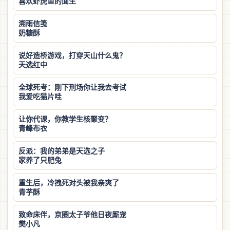
喜欢虾虎鱼的面生
溯雨信笺
奶糖酥
说好造桥游戏，打穿天山什么鬼？
天选红中
全球死考：刚下刑场你让我去考试
我爱吃猫片哇
让你代课，你教学生核聚变？
青峰布衣
反派：我的弟弟是天选之子
家养了只肥兔
重生后，冷拽死对头被我亲爽了
青芋酥
致命床伴，京圈太子爷他日夜厮宠
樊小凡