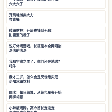
六大六子
开局地摊卖大力
弈青锋
转职财神：开局充钱到无敌！
甜蜜蜜的橙子
说好休闲游戏，长征副本全网泪崩
洛洛的洛洛
我都宇宙之主了，你们还在地球？
吒牛
我才三岁，怎么会是灭世级灾厄
少喝冰镇饮料
国术：每日结算，从黄包车夫开始
闻柳却顾
小辣椒闹腾，高冷首长宠宠宠