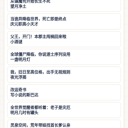
从镇魔司开始长生不死
望月净土
当诡异降临世界，死亡即是终点
庆元职高小天才
父王，开门！本郡主闯祸回来啦
小酒谜
全球僵尸降临，你说道士序列没用
一盏明月灯
我，旧日至高位格，出手无视规则
夜光浮摇
改运奇书
写小说的斯巴达
全世界觉醒者都听着：老子是灾厄
明月几时有罐头
灵泉空间，荒年带娃找首长爹认亲