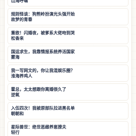
山海呼啸
规则怪谈：狗熊岭扮演光头强开始
故梦的青春
重欲！闪婚夜，被爹系大佬吻到哭
松香来
国运求生，我靠情报系统养活国家
雾海
我一写网文的，你让我混娱乐圈？
淮海养鸡人
霍总，太太想跟你离婚很久了
逆氧
入伍四次！我被原部队拉进黑名单
朝朝和
星际兽世：绝世恶雌养崽撩夫
轻行