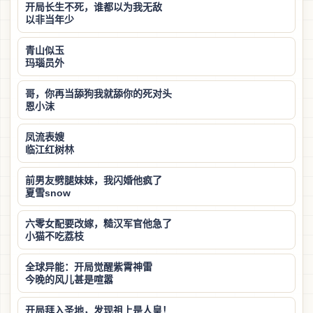
开局长生不死，谁都以为我无敌
以非当年少
青山似玉
玛瑙员外
哥，你再当舔狗我就舔你的死对头
恩小沫
凤流表嫂
临江红树林
前男友劈腿妹妹，我闪婚他疯了
夏雪snow
六零女配要改嫁，糙汉军官他急了
小猫不吃荔枝
全球异能：开局觉醒紫霄神雷
今晚的风儿甚是喧嚣
开局拜入圣地，发现祖上是人皇！