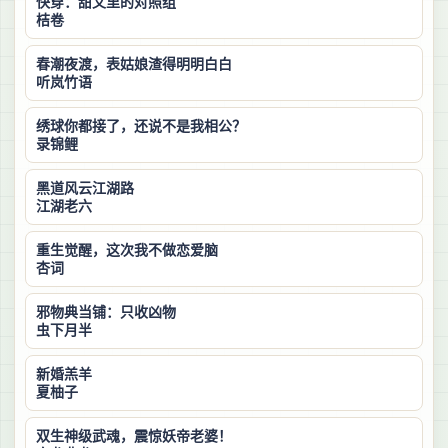
快穿：甜文里的对照组
桔卷
春潮夜渡，表姑娘渣得明明白白
听岚竹语
绣球你都接了，还说不是我相公？
录锦鲤
黑道风云江湖路
江湖老六
重生觉醒，这次我不做恋爱脑
杏词
邪物典当铺：只收凶物
虫下月半
新婚羔羊
夏柚子
双生神级武魂，震惊妖帝老婆！