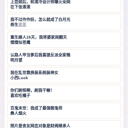
上恋综后，和清冷设计师爆火全网
在下张滚滚
我不过作作妖，怎么就成了白月光
叁生三三
重生嫁人16天，我将婆家闹翻天
熠熠似苍鹰
认路人甲当爹后我喜提反派全家桶
明月望
我在乱世靠换装系统装神女
小西Luck
你们刷怪啊，刷我干嘛！
喜欢吃橘子
百鬼末世：我成了最强御鬼师
彝人烟火
照片是舍友网恋对象是财阀继承人