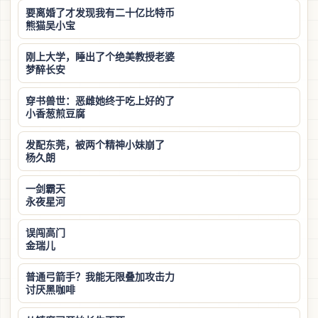
要离婚了才发现我有二十亿比特币
熊猫吴小宝
刚上大学，睡出了个绝美教授老婆
梦醉长安
穿书兽世：恶雌她终于吃上好的了
小香葱煎豆腐
发配东莞，被两个精神小妹崩了
杨久朗
一剑霸天
永夜星河
误闯高门
金瑞儿
普通弓箭手？我能无限叠加攻击力
讨厌黑咖啡