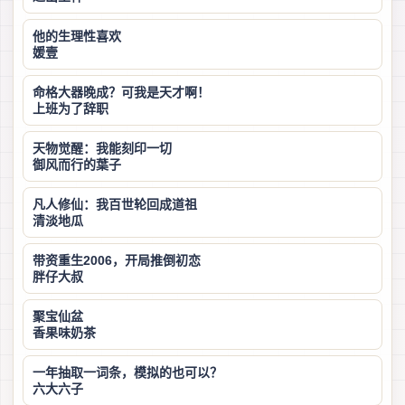
他的生理性喜欢
媛壹
命格大器晚成？可我是天才啊！
上班为了辞职
天物觉醒：我能刻印一切
御风而行的葉子
凡人修仙：我百世轮回成道祖
清淡地瓜
带资重生2006，开局推倒初恋
胖仔大叔
聚宝仙盆
香果味奶茶
一年抽取一词条，模拟的也可以？
六大六子