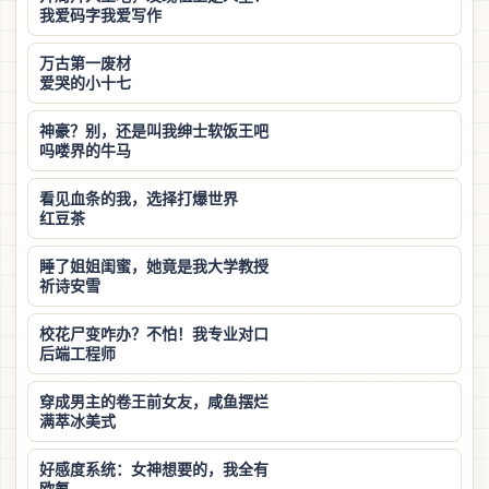
我爱码字我爱写作
万古第一废材
爱哭的小十七
神豪？别，还是叫我绅士软饭王吧
吗喽界的牛马
看见血条的我，选择打爆世界
红豆茶
睡了姐姐闺蜜，她竟是我大学教授
祈诗安雪
校花尸变咋办？不怕！我专业对口
后端工程师
穿成男主的卷王前女友，咸鱼摆烂
满萃冰美式
好感度系统：女神想要的，我全有