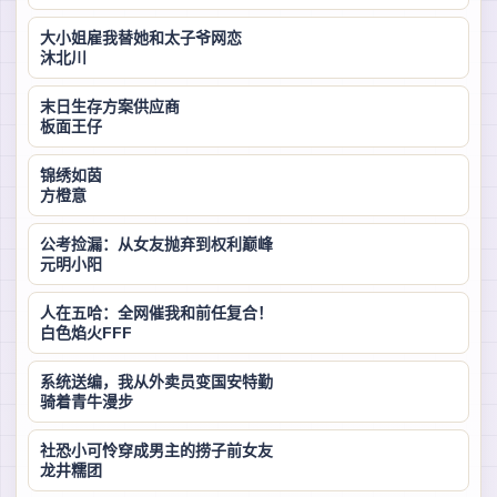
大小姐雇我替她和太子爷网恋
沐北川
末日生存方案供应商
板面王仔
锦绣如茵
方橙意
公考捡漏：从女友抛弃到权利巅峰
元明小阳
人在五哈：全网催我和前任复合！
白色焰火FFF
系统送编，我从外卖员变国安特勤
骑着青牛漫步
社恐小可怜穿成男主的捞子前女友
龙井糯团