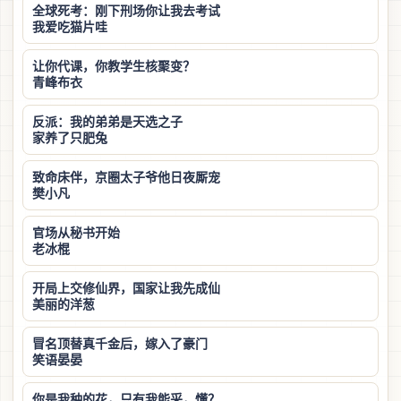
全球死考：刚下刑场你让我去考试
我爱吃猫片哇
让你代课，你教学生核聚变？
青峰布衣
反派：我的弟弟是天选之子
家养了只肥兔
致命床伴，京圈太子爷他日夜厮宠
樊小凡
官场从秘书开始
老冰棍
开局上交修仙界，国家让我先成仙
美丽的洋葱
冒名顶替真千金后，嫁入了豪门
笑语晏晏
你是我种的花，只有我能采，懂？