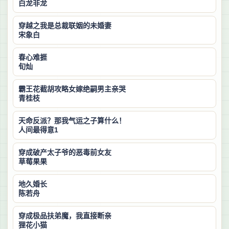
白龙非龙
穿越之我是总裁联姻的未婚妻
宋象白
春心难捱
旬灿
霸王花截胡攻略女嫁绝嗣男主亲哭
青桂枝
天命反派？那我气运之子算什么！
人间最得意1
穿成破产太子爷的恶毒前女友
草莓果果
地久婚长
陈若舟
穿成极品扶弟魔，我直接断亲
狸花小猫