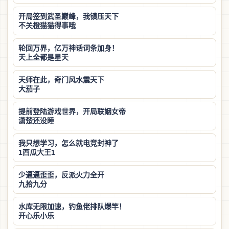
开局签到武圣巅峰，我镇压天下
不关橙猫猫得事哦
轮回万界，亿万神话词条加身！
天上全都是星天
天师在此，奇门风水震天下
大茄子
提前登陆游戏世界，开局联姻女帝
潇楚还没睡
我只想学习，怎么就电竞封神了
1西瓜大王1
少逼逼歪歪，反派火力全开
九拾九分
水库无限加速，钓鱼佬排队爆竿！
开心乐小乐