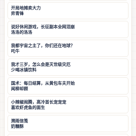
开局地摊卖大力
弈青锋
说好休闲游戏，长征副本全网泪崩
洛洛的洛洛
我都宇宙之主了，你们还在地球？
吒牛
我才三岁，怎么会是灭世级灾厄
少喝冰镇饮料
国术：每日结算，从黄包车夫开始
闻柳却顾
小辣椒闹腾，高冷首长宠宠宠
喜欢虾虎鱼的面生
溯雨信笺
奶糖酥