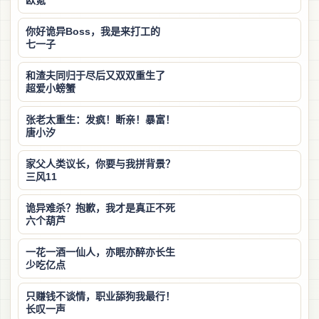
欧氪
你好诡异Boss，我是来打工的
七一子
和渣夫同归于尽后又双双重生了
超爱小螃蟹
张老太重生：发疯！断亲！暴富！
唐小汐
家父人类议长，你要与我拼背景？
三风11
诡异难杀？抱歉，我才是真正不死
六个葫芦
一花一酒一仙人，亦眠亦醉亦长生
少吃亿点
只赚钱不谈情，职业舔狗我最行！
长叹一声