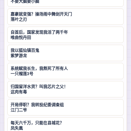
不要大脑要小脑
嘉豪就变强？操场雨中舞剑开天门
落叶之刃
自首后，国家发现我活了两千年
唯曲悦丹田
我以狐仙镇百鬼
紫梦游龙
系统赋我长生，我熬死了所有人
一只榴莲3号
归国留洋水货？叫我芯片之父！
这肉有毒
开局停职？我转投纪委调查组
江门二爷
每天六千万，只能在县城花？
凤失凰