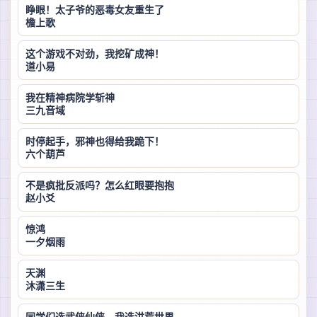
睁眼！太子爷的恶毒女友重生了
檐上歌
这个游戏不对劲，我挖矿成神！
道小易
我在精神病院学斩神
三九音域
时停起手，邪神也得给我跪下！
六个葫芦
不是疯批反派吗？怎么红眼要抱抱
赵小爻
惊鸿
一夕烟雨
天渊
沐潇三生