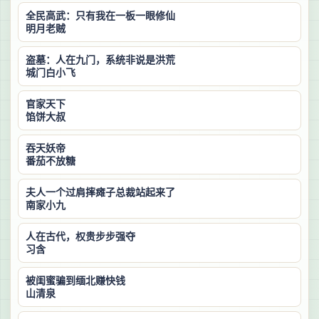
全民高武：只有我在一板一眼修仙
明月老贼
盗墓：人在九门，系统非说是洪荒
城门白小飞
官家天下
馅饼大叔
吞天妖帝
番茄不放糖
夫人一个过肩摔瘫子总裁站起来了
南家小九
人在古代，权贵步步强夺
习含
被闺蜜骗到缅北赚快钱
山清泉