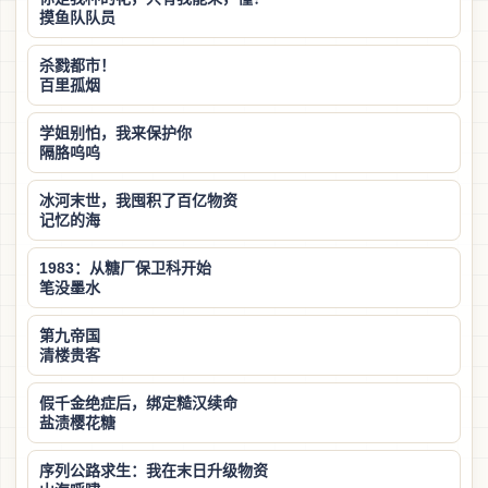
摸鱼队队员
杀戮都市！
百里孤烟
学姐别怕，我来保护你
隔胳呜呜
冰河末世，我囤积了百亿物资
记忆的海
1983：从糖厂保卫科开始
笔没墨水
第九帝国
清楼贵客
假千金绝症后，绑定糙汉续命
盐渍樱花糖
序列公路求生：我在末日升级物资