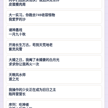
同学们选武侠仙侠，我选洪荒世界
皮蛋瘦肉周
大一实习，你跑去749收容怪物
我爱罗的沙
诸神愚戏
一月九十秋
开局长生万古，苟到天荒地老
紫灵风雪
大婚之日，我阉了未婚妻的白月光
求求你让我再火一次
天眼风水师
道之光
我操作的少女正在成为旧日之主
陷阵营营长
序列：吃神者