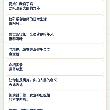
离婚？我疯了吗
爱吃油煎大虾的方外
挖矿系御兽师的日常生活
端阳居士
兽世监狱长：全员皆是哈基米
義和落叶
当精神小妹穿进真假千金文
金宝包
命相实录
道爷慈悲
让你拍反腐片，你拍人民的名义！
火狐火狐
饰演封于修，女友神仙姐姐
我不吃西瓜1