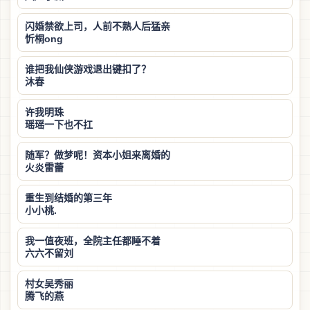
闪婚禁欲上司，人前不熟人后猛亲
忻桐ong
谁把我仙侠游戏退出键扣了？
沐春
许我明珠
瑶瑶一下也不扛
随军？做梦呢！资本小姐来离婚的
火炎雷蕾
重生到结婚的第三年
小小桃.
我一值夜班，全院主任都睡不着
六六不留刘
村女吴秀丽
腾飞的燕