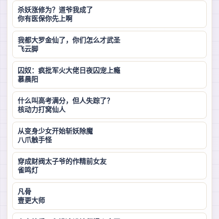
杀妖涨修为？道爷我成了
你有医保你先上啊
我都大罗金仙了，你们怎么才武圣
飞云脚
囚奴：疯批军火大佬日夜囚宠上瘾
慕晨阳
什么叫高考满分，但人失踪了？
核动力打窝仙人
从变身少女开始斩妖除魔
八爪触手怪
穿成财阀太子爷的作精前女友
雀鸣灯
凡骨
壹更大师