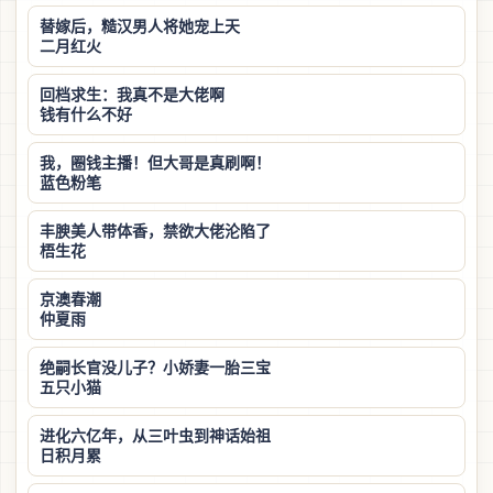
替嫁后，糙汉男人将她宠上天
二月红火
回档求生：我真不是大佬啊
钱有什么不好
我，圈钱主播！但大哥是真刷啊！
蓝色粉笔
丰腴美人带体香，禁欲大佬沦陷了
梧生花
京澳春潮
仲夏雨
绝嗣长官没儿子？小娇妻一胎三宝
五只小猫
进化六亿年，从三叶虫到神话始祖
日积月累