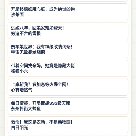
开局移植妖魔心脏，成为绝世凶物
沙茶面
远嫁八年，回娘家难如登天！
穷追不舍的雪恨
赛车娘世界：我有神级改装词条！
宇宙无敌暴龙烧鹅
带着空间找亲妈，她竟是隐藏大佬
橘猫小六
上岸斩我？参加恋综火爆全网！
心有浩然气
每日情报，开局截胡SSS级天赋
永州扑街大帅鱼
救命！我这是农场，不是动物园！
白日阳光