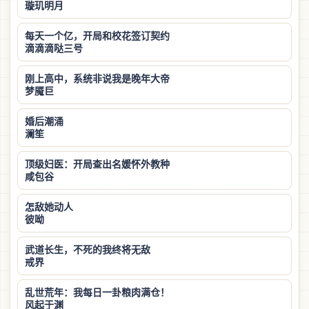
璇玑明月
每天一个亿，开局和校花签订契约
滴滴滴哒三号
刚上高中，系统非说我是晚年大帝
梦魇巨
婚后潮涌
澜笙
顶级妇医：开局查出名媛怀外教种
咸包谷
怎敌她动人
彼呦
武道长生，不死的我终将无敌
戒界
乱世荒年：我每日一卦粮肉满仓！
风起于渊