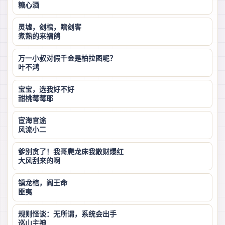
糖心酒
灵墟，剑棺，瞎剑客
煮熟的来福鸽
万一小叔对假千金是柏拉图呢？
叶不鸿
宝宝，选我好不好
甜桃莓莓耶
宦海官途
风流小二
爹别贪了！我哥爬龙床我散财爆红
大风刮来的啊
镇龙棺，阎王命
匪夷
规则怪谈：无所谓，系统会出手
巡山主神