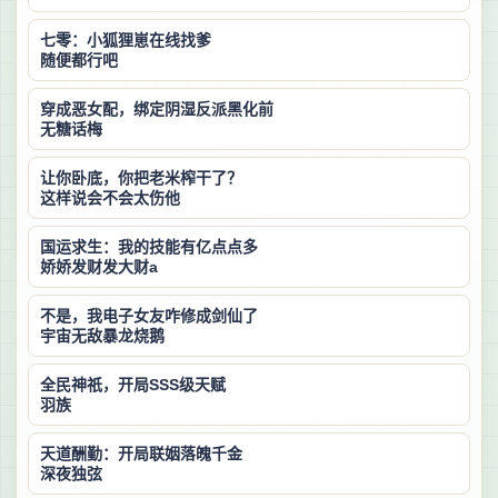
七零：小狐狸崽在线找爹
随便都行吧
穿成恶女配，绑定阴湿反派黑化前
无糖话梅
让你卧底，你把老米榨干了？
这样说会不会太伤他
国运求生：我的技能有亿点点多
娇娇发财发大财a
不是，我电子女友咋修成剑仙了
宇宙无敌暴龙烧鹅
全民神祇，开局SSS级天赋
羽族
天道酬勤：开局联姻落魄千金
深夜独弦