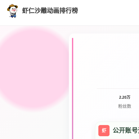
虾仁沙雕动画排行榜
2.20万
粉丝数
公开账号
虾