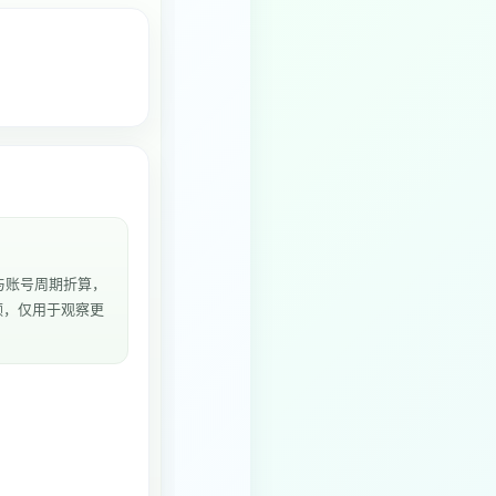
与账号周期折算，
频，仅用于观察更