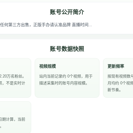
账号公开简介
任何第三方出售，正版手办请认准品牌 直播时间...
账号数据快照
视频规模
更新频率
2.20万名粉丝。
站内当前记录约 0个视频，用于
按现有视频数
照，不是实时计
描述采集时的账号内容规模。
月均约 0个视
新节奏。
日期计算，当前
天。