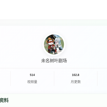
未名树叶剧场
514
102.8
视频量
月更数
资料