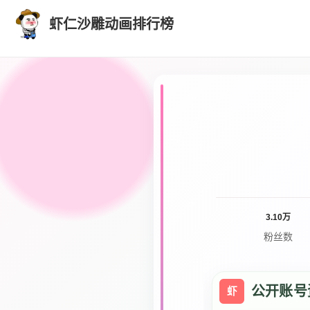
虾仁沙雕动画排行榜
3.10万
粉丝数
公开账号
虾