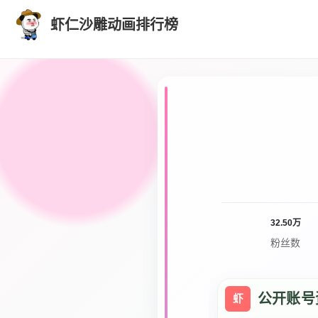
虾仁沙雕动画排行榜
32.50万
粉丝数
公开账号
虾