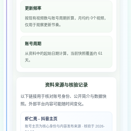
更新频率
按现有视频数与账号周期折算，月均约 0个视频，
仅用于观察更新节奏。
账号周期
从资料中的起始日期计算，当前快照覆盖约 61
天。
资料来源与核验记录
以下链接用于核对账号身份、公开简介与数据快
照。外部平台内容可能随时间变化。
虾仁亮 - 抖音主页
账号主页为核心身份与内容发布来源 · 核验于 2026-