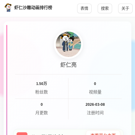
虾仁沙雕动画排行榜
表情
搜索
关于
虾仁亮
1.50万
0
粉丝数
视频量
0
2026-03-08
月更数
注册时间