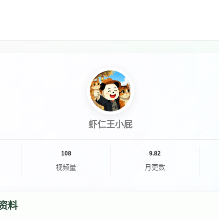
虾仁王小屁
108
9.82
视频量
月更数
资料