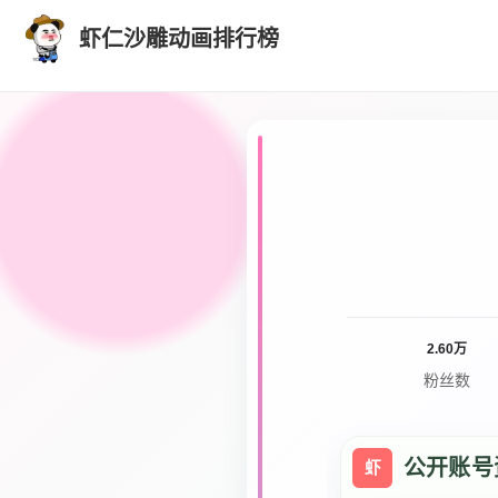
虾仁沙雕动画排行榜
2.60万
粉丝数
公开账号
虾