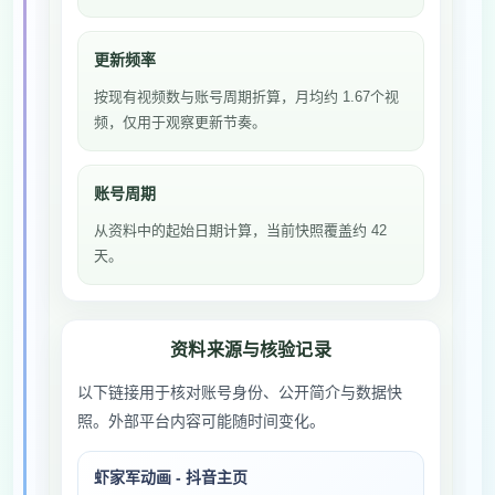
更新频率
按现有视频数与账号周期折算，月均约 1.67个视
频，仅用于观察更新节奏。
账号周期
从资料中的起始日期计算，当前快照覆盖约 42
天。
资料来源与核验记录
以下链接用于核对账号身份、公开简介与数据快
照。外部平台内容可能随时间变化。
虾家军动画 - 抖音主页