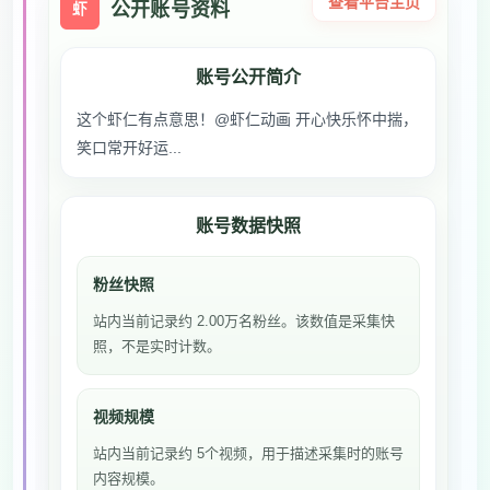
查看平台主页
公开账号资料
虾
账号公开简介
这个虾仁有点意思！@虾仁动画 开心快乐怀中揣，
笑口常开好运...
账号数据快照
粉丝快照
站内当前记录约 2.00万名粉丝。该数值是采集快
照，不是实时计数。
视频规模
站内当前记录约 5个视频，用于描述采集时的账号
内容规模。