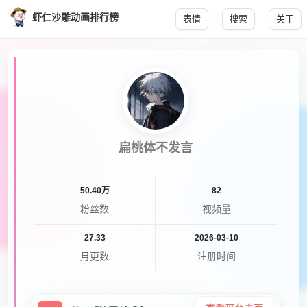
虾仁沙雕动画排行榜
表情
搜索
关于
扁桃体不发言
50.40万
82
粉丝数
视频量
27.33
2026-03-10
月更数
注册时间