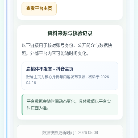
查看平台主页
资料来源与核验记录
以下链接用于核对账号身份、公开简介与数据快
照。外部平台内容可能随时间变化。
扁桃体不发言 - 抖音主页
账号主页为核心身份与内容发布来源 · 核验于 2026-
04-16
平台数据会随时间动态变化，具体数值以平台实
时页面为准。
数据快照更新时间：2026-05-08