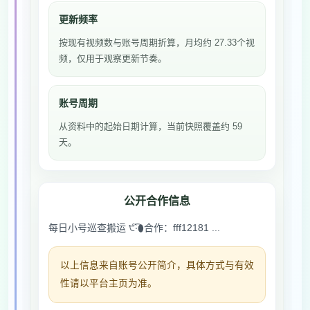
更新频率
按现有视频数与账号周期折算，月均约 27.33个视
频，仅用于观察更新节奏。
账号周期
从资料中的起始日期计算，当前快照覆盖约 59
天。
公开合作信息
每日小号巡查搬运 ੯‧̀͡⬮合作：fff12181 ...
以上信息来自账号公开简介，具体方式与有效
性请以平台主页为准。