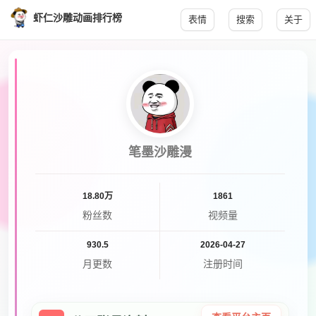
虾仁沙雕动画排行榜
表情
搜索
关于
笔墨沙雕漫
18.80万
1861
粉丝数
视频量
930.5
2026-04-27
月更数
注册时间