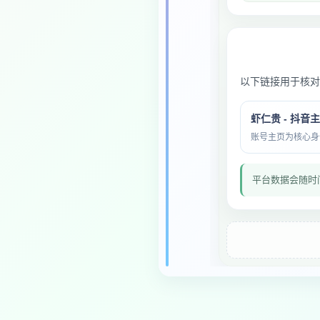
以下链接用于核对
虾仁贵 - 抖音
账号主页为核心身份与
平台数据会随时