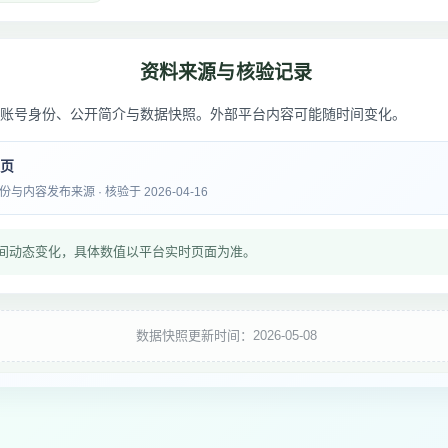
资料来源与核验记录
账号身份、公开简介与数据快照。外部平台内容可能随时间变化。
主页
内容发布来源 · 核验于 2026-04-16
间动态变化，具体数值以平台实时页面为准。
数据快照更新时间：2026-05-08