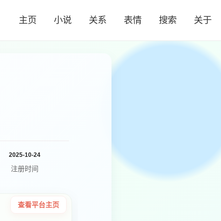
主页
小说
关系
表情
搜索
关于
2025-10-24
注册时间
查看平台主页