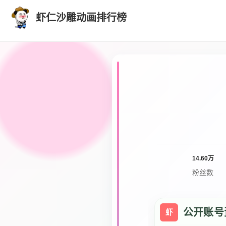
虾仁沙雕动画排行榜
14.60万
粉丝数
公开账号
虾