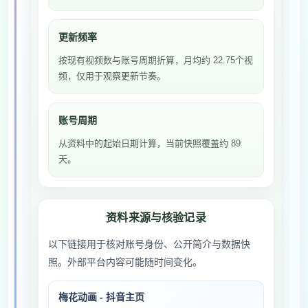
更新频率
按现有视频数与账号周期折算，月均约 22.75个视
频，仅用于观察更新节奏。
账号周期
从资料中的起始日期计算，当前快照覆盖约 89
天。
资料来源与核验记录
以下链接用于核对账号身份、公开简介与数据快
照。外部平台内容可能随时间变化。
梅花动画 - 抖音主页