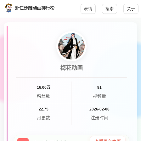
虾仁沙雕动画排行榜
表情
搜索
关于
梅花动画
16.00万
91
粉丝数
视频量
22.75
2026-02-08
月更数
注册时间