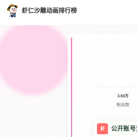
虾仁沙雕动画排行榜
3.50万
粉丝数
公开账号
虾