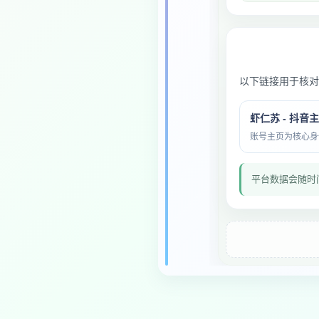
以下链接用于核对
虾仁苏 - 抖音
账号主页为核心身份与
平台数据会随时