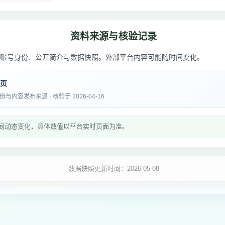
资料来源与核验记录
账号身份、公开简介与数据快照。外部平台内容可能随时间变化。
主页
内容发布来源 · 核验于 2026-04-16
间动态变化，具体数值以平台实时页面为准。
数据快照更新时间：2026-05-08