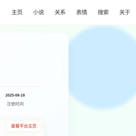
主页
小说
关系
表情
搜索
关于
2025-08-18
注册时间
查看平台主页