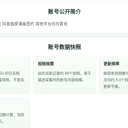
账号公开简介
究 抖音独家漫画签约 其他平台均为冒充
账号数据快照
视频规模
更新频率
0.40万名粉
站内当前记录约 84个视频，用于
按现有视频数
集快照，不是实
描述采集时的账号内容规模。
月均约 8.4
更新节奏。
日期计算，当前
天。