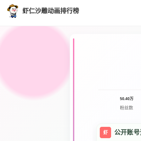
虾仁沙雕动画排行榜
50.40万
粉丝数
公开账号
虾