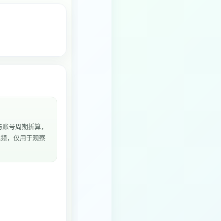
与账号周期折算，
个视频，仅用于观察