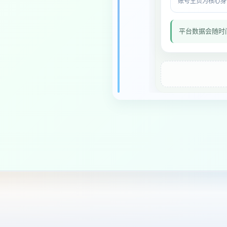
账号主页为核心身份与
平台数据会随时