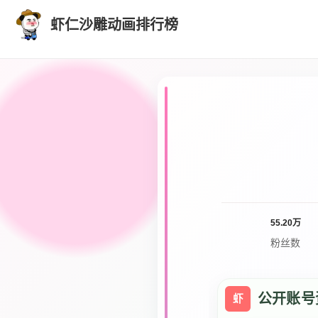
虾仁沙雕动画排行榜
55.20万
粉丝数
公开账号
虾