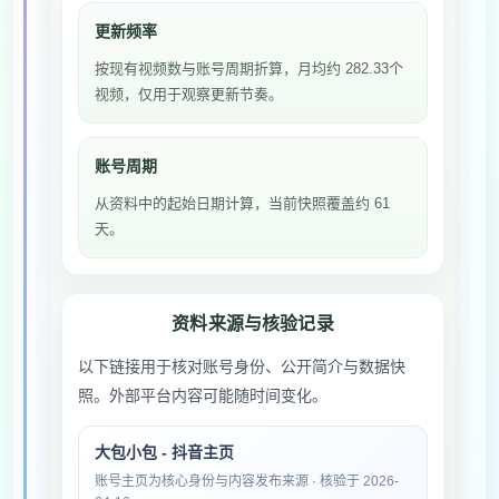
更新频率
按现有视频数与账号周期折算，月均约 282.33个
视频，仅用于观察更新节奏。
账号周期
从资料中的起始日期计算，当前快照覆盖约 61
天。
资料来源与核验记录
以下链接用于核对账号身份、公开简介与数据快
照。外部平台内容可能随时间变化。
大包小包 - 抖音主页
账号主页为核心身份与内容发布来源 · 核验于 2026-