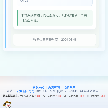
04-16
平台数据会随时间动态变化，具体数值以平台实
时页面为准。
数据快照更新时间：2026-05-08
|
|
联系方式
免责声明
隐私政策
网站由
提供支持 | 联系QQ/微信: 529815144 请注明来意！
@片刻小哥哥
网站数据概况 -
今日访问人数
143
今日访问量
196
昨日访问人数
398
昨日访问量
550