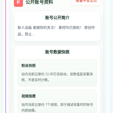
查看平台主页
公开账号资料
虾
账号公开简介
新人动画 谢谢你的关注！ 素材均已授权！ 原创作
品，禁止...
账号数据快照
粉丝快照
站内当前记录约 11.00万名粉丝。该数值是采集快
照，不是实时计数。
视频规模
站内当前记录约 7个视频，用于描述采集时的账号
内容规模。