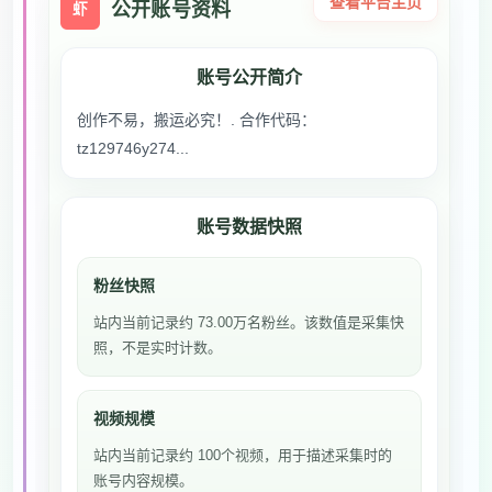
查看平台主页
公开账号资料
虾
账号公开简介
创作不易，搬运必究！. 合作代码：
tz129746y274...
账号数据快照
粉丝快照
站内当前记录约 73.00万名粉丝。该数值是采集快
照，不是实时计数。
视频规模
站内当前记录约 100个视频，用于描述采集时的
账号内容规模。