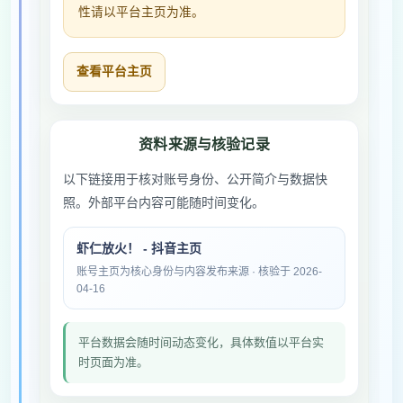
性请以平台主页为准。
查看平台主页
资料来源与核验记录
以下链接用于核对账号身份、公开简介与数据快
照。外部平台内容可能随时间变化。
虾仁放火！ - 抖音主页
账号主页为核心身份与内容发布来源 · 核验于 2026-
04-16
平台数据会随时间动态变化，具体数值以平台实
时页面为准。