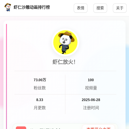
虾仁沙雕动画排行榜
表情
搜索
关于
虾仁放火！
73.00万
100
粉丝数
视频量
8.33
2025-06-28
月更数
注册时间