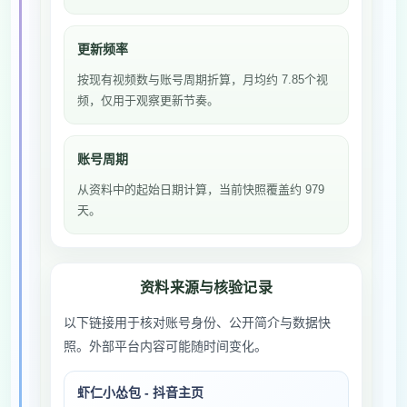
更新频率
按现有视频数与账号周期折算，月均约 7.85个视
频，仅用于观察更新节奏。
账号周期
从资料中的起始日期计算，当前快照覆盖约 979
天。
资料来源与核验记录
以下链接用于核对账号身份、公开简介与数据快
照。外部平台内容可能随时间变化。
虾仁小怂包 - 抖音主页