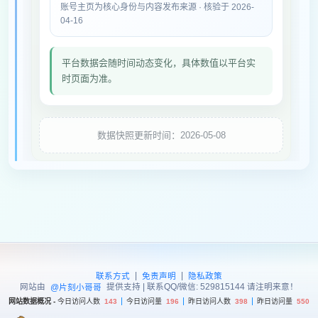
账号主页为核心身份与内容发布来源 · 核验于 2026-
04-16
平台数据会随时间动态变化，具体数值以平台实
时页面为准。
数据快照更新时间：2026-05-08
|
|
联系方式
免责声明
隐私政策
网站由
提供支持 | 联系QQ/微信: 529815144 请注明来意！
@片刻小哥哥
网站数据概况 -
今日访问人数
143
今日访问量
196
昨日访问人数
398
昨日访问量
550