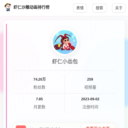
虾仁沙雕动画排行榜
表情
搜索
关于
虾仁小怂包
74.20万
259
粉丝数
视频量
7.85
2023-09-02
月更数
注册时间