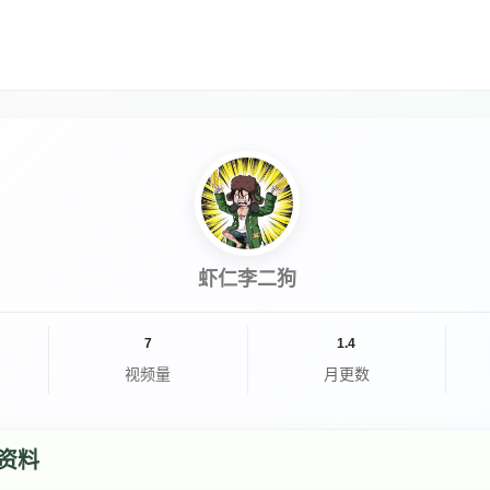
虾仁李二狗
7
1.4
视频量
月更数
资料