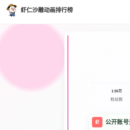
虾仁沙雕动画排行榜
1.50万
粉丝数
公开账号
虾