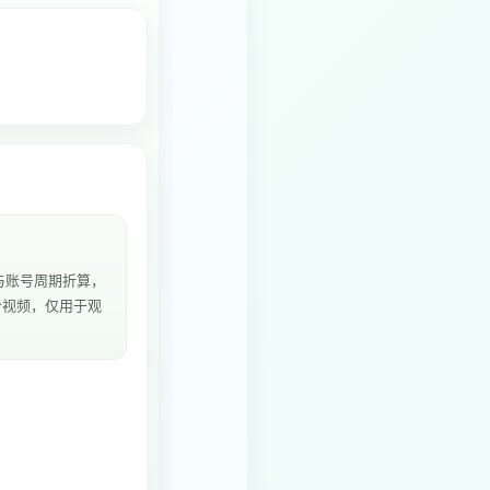
与账号周期折算，
8个视频，仅用于观