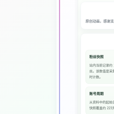
原创动画，感谢支
粉丝快照
站内当前记录约 1
丝。该数值是采
时计数。
账号周期
从资料中的起始
快照覆盖约 223