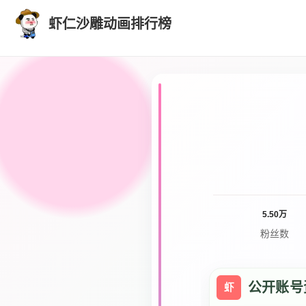
虾仁沙雕动画排行榜
5.50万
粉丝数
公开账号
虾