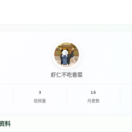
虾仁不吃香菜
3
1.5
视频量
月更数
资料