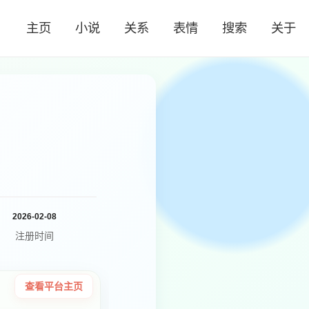
主页
小说
关系
表情
搜索
关于
2026-02-08
注册时间
查看平台主页