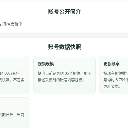
账号公开简介
运 持续更新中
账号数据快照
视频规模
更新频率
4.00万名粉
站内当前记录约 35个视频，用于
按现有视频数
集快照，不是实
描述采集时的账号内容规模。
月均约 8.7
更新节奏。
日期计算，当前
天。