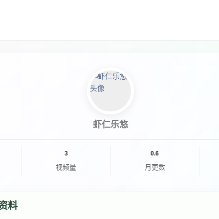
虾仁乐悠
3
0.6
视频量
月更数
资料