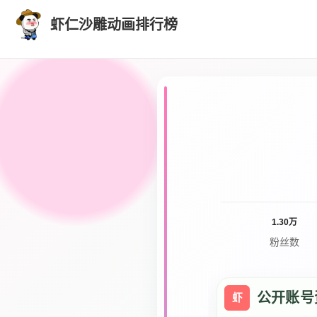
虾仁沙雕动画排行榜
1.30万
粉丝数
公开账号
虾