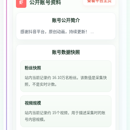
查看平台主页
公开账号资料
虾
账号公开简介
感谢抖音平台，原创动画，持续更新！ ...
账号数据快照
粉丝快照
站内当前记录约 16.10万名粉丝。该数值是采集快
照，不是实时计数。
视频规模
站内当前记录约 15个视频，用于描述采集时的账
号内容规模。