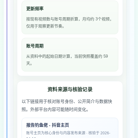
更新频率
按现有视频数与账号周期折算，月均约 3个视频，
仅用于观察更新节奏。
账号周期
从资料中的起始日期计算，当前快照覆盖约 59
天。
资料来源与核验记录
以下链接用于核对账号身份、公开简介与数据快
照。外部平台内容可能随时间变化。
报告钓鱼佬 - 抖音主页
账号主页为核心身份与内容发布来源 · 核验于 2026-