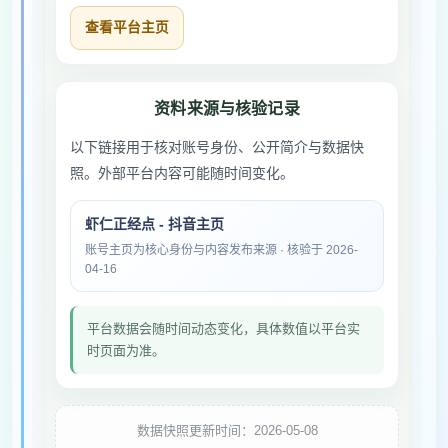
查看平台主页
资料来源与核验记录
以下链接用于核对账号身份、公开简介与数据快
照。外部平台内容可能随时间变化。
虾仁正经点 - 抖音主页
账号主页为核心身份与内容发布来源 · 核验于 2026-
04-16
平台数据会随时间动态变化，具体数值以平台实
时页面为准。
数据快照更新时间：2026-05-08