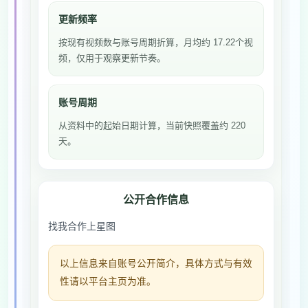
更新频率
按现有视频数与账号周期折算，月均约 17.22个视
频，仅用于观察更新节奏。
账号周期
从资料中的起始日期计算，当前快照覆盖约 220
天。
公开合作信息
找我合作上星图
以上信息来自账号公开简介，具体方式与有效
性请以平台主页为准。