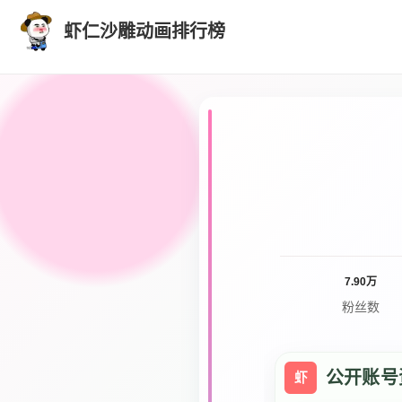
虾仁沙雕动画排行榜
7.90万
粉丝数
公开账号
虾