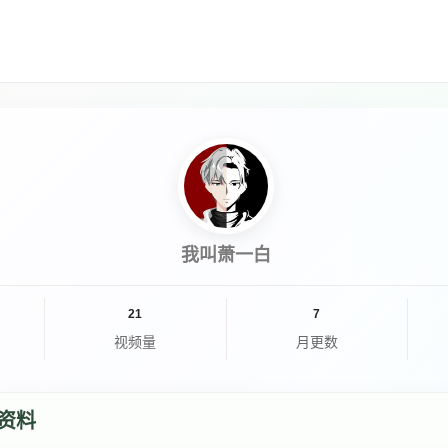
我叫萧一白
21
7
视频量
月更数
资料