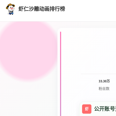
虾仁沙雕动画排行榜
33.30万
粉丝数
公开账号
虾