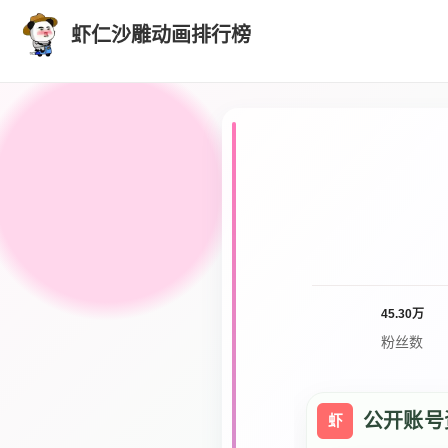
虾仁沙雕动画排行榜
45.30万
粉丝数
公开账号
虾