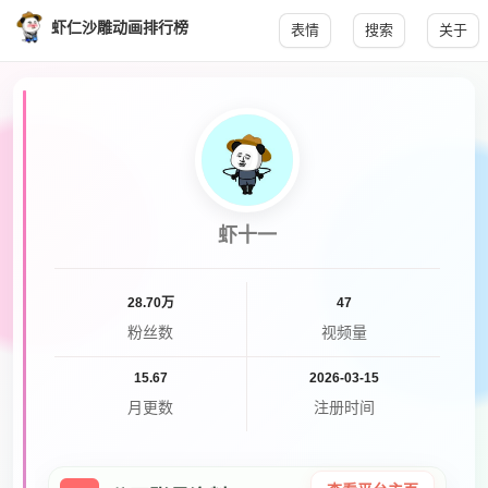
虾仁沙雕动画排行榜
表情
搜索
关于
虾十一
28.70万
47
粉丝数
视频量
15.67
2026-03-15
月更数
注册时间