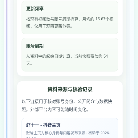
更新频率
按现有视频数与账号周期折算，月均约 15.67个视
频，仅用于观察更新节奏。
账号周期
从资料中的起始日期计算，当前快照覆盖约 54
天。
资料来源与核验记录
以下链接用于核对账号身份、公开简介与数据快
照。外部平台内容可能随时间变化。
虾十一 - 抖音主页
账号主页为核心身份与内容发布来源 · 核验于 2026-