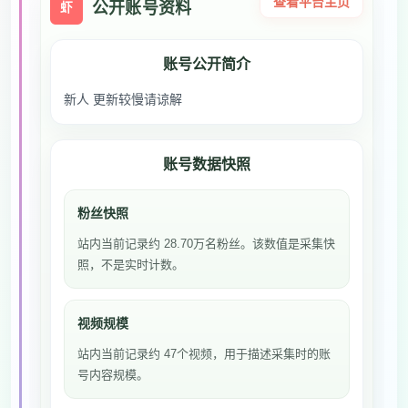
查看平台主页
公开账号资料
虾
账号公开简介
新人 更新较慢请谅解
账号数据快照
粉丝快照
站内当前记录约 28.70万名粉丝。该数值是采集快
照，不是实时计数。
视频规模
站内当前记录约 47个视频，用于描述采集时的账
号内容规模。