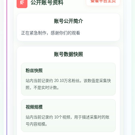
查看平台主页
公开账号资料
虾
账号公开简介
正在紧急制作，感谢你们的观看
账号数据快照
粉丝快照
站内当前记录约 20.10万名粉丝。该数值是采集快
照，不是实时计数。
视频规模
站内当前记录约 10个视频，用于描述采集时的账
号内容规模。