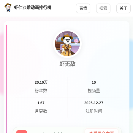
虾仁沙雕动画排行榜
表情
搜索
关于
虾无敌
20.10万
10
粉丝数
视频量
1.67
2025-12-27
月更数
注册时间