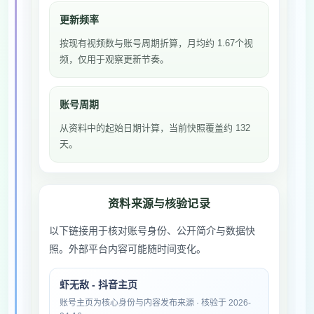
更新频率
按现有视频数与账号周期折算，月均约 1.67个视
频，仅用于观察更新节奏。
账号周期
从资料中的起始日期计算，当前快照覆盖约 132
天。
资料来源与核验记录
以下链接用于核对账号身份、公开简介与数据快
照。外部平台内容可能随时间变化。
虾无敌 - 抖音主页
账号主页为核心身份与内容发布来源 · 核验于 2026-