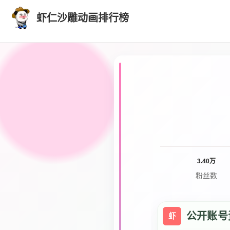
虾仁沙雕动画排行榜
3.40万
粉丝数
公开账号
虾