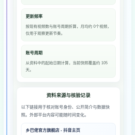
更新频率
按现有视频数与账号周期折算，月均约 0个视频，
仅用于观察更新节奏。
账号周期
从资料中的起始日期计算，当前快照覆盖约 105
天。
资料来源与核验记录
以下链接用于核对账号身份、公开简介与数据快
照。外部平台内容可能随时间变化。
乡巴佬官方旗舰店 - 抖音主页