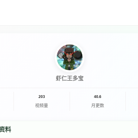
虾仁王多宝
203
40.6
视频量
月更数
资料