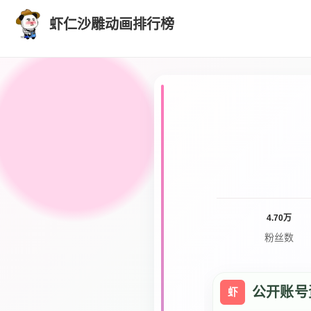
虾仁沙雕动画排行榜
4.70万
粉丝数
公开账号
虾