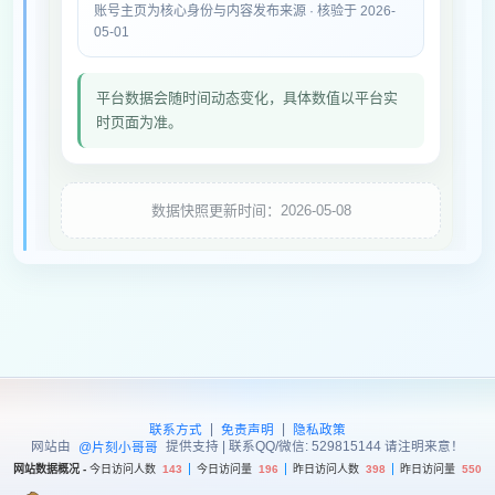
账号主页为核心身份与内容发布来源 · 核验于 2026-
05-01
平台数据会随时间动态变化，具体数值以平台实
时页面为准。
数据快照更新时间：2026-05-08
|
|
联系方式
免责声明
隐私政策
网站由
提供支持 | 联系QQ/微信: 529815144 请注明来意！
@片刻小哥哥
网站数据概况 -
今日访问人数
143
今日访问量
196
昨日访问人数
398
昨日访问量
550