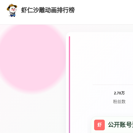
虾仁沙雕动画排行榜
2.70万
粉丝数
公开账号
虾