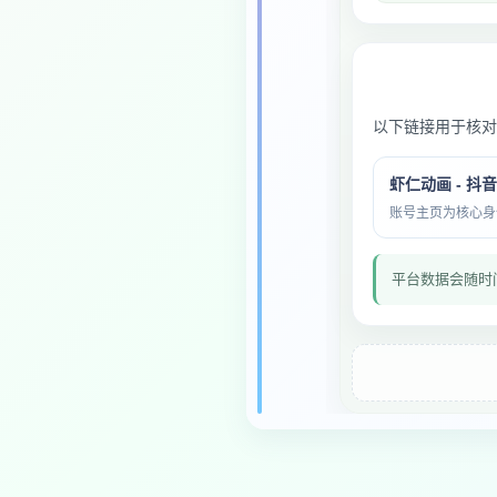
以下链接用于核对
虾仁动画 - 抖
账号主页为核心身份与
平台数据会随时