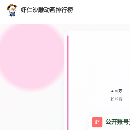
虾仁沙雕动画排行榜
4.30万
粉丝数
公开账号
虾