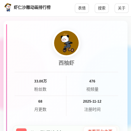
虾仁沙雕动画排行榜
表情
搜索
关于
西柚虾
33.00万
476
粉丝数
视频量
68
2025-11-12
月更数
注册时间