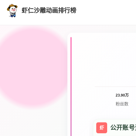
虾仁沙雕动画排行榜
23.90万
粉丝数
公开账号
虾