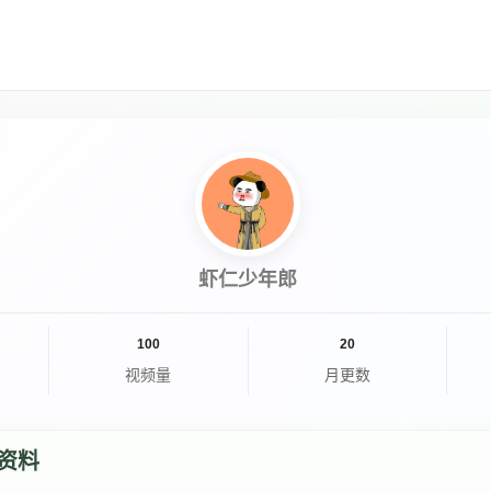
虾仁少年郎
100
20
视频量
月更数
资料