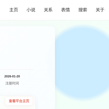
主页
小说
关系
表情
搜索
关于
2026-01-20
注册时间
查看平台主页