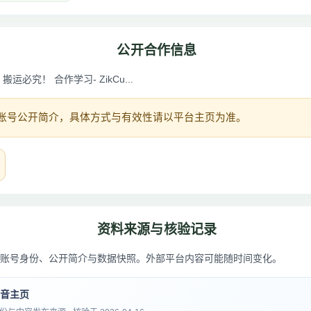
公开合作信息
运必究！ 合作学习- ZikCu...
账号公开简介，具体方式与有效性请以平台主页为准。
资料来源与核验记录
账号身份、公开简介与数据快照。外部平台内容可能随时间变化。
抖音主页