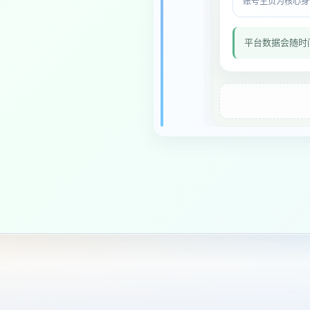
账号主页为核心身份与
平台数据会随时