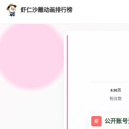
虾仁沙雕动画排行榜
8.90万
粉丝数
公开账号
虾