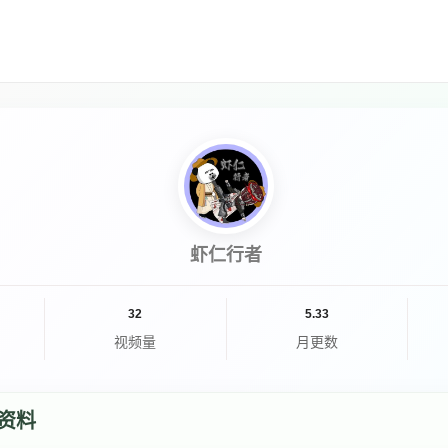
虾仁行者
32
5.33
视频量
月更数
资料