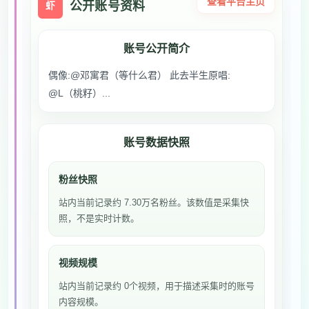
查看平台主页
公开账号资料
虾
账号公开简介
偶像:@邓寓君（等什么君） 此去半生原唱:
@L（桃籽）...
账号数据快照
粉丝快照
站内当前记录约 7.30万名粉丝。该数值是采集快
照，不是实时计数。
视频规模
站内当前记录约 0个视频，用于描述采集时的账号
内容规模。