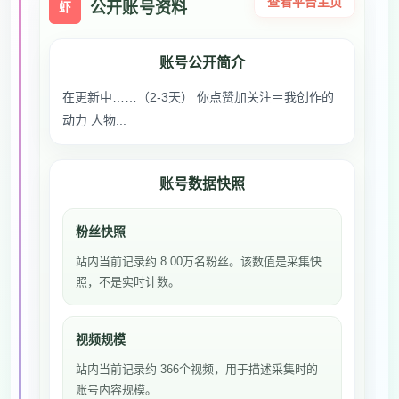
查看平台主页
公开账号资料
虾
账号公开简介
在更新中……（2-3天） 你点赞加关注＝我创作的
动力 人物...
账号数据快照
粉丝快照
站内当前记录约 8.00万名粉丝。该数值是采集快
照，不是实时计数。
视频规模
站内当前记录约 366个视频，用于描述采集时的
账号内容规模。