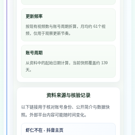
更新频率
按现有视频数与账号周期折算，月均约 61个视
频，仅用于观察更新节奏。
账号周期
从资料中的起始日期计算，当前快照覆盖约 139
天。
资料来源与核验记录
以下链接用于核对账号身份、公开简介与数据快
照。外部平台内容可能随时间变化。
虾仁不在 - 抖音主页