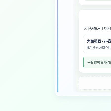
以下链接用于核对
大咖动画 - 抖
账号主页为核心身份与
平台数据会随时