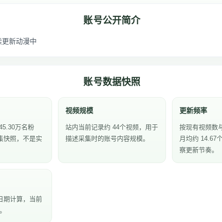
账号公开简介
续更新动漫中
账号数据快照
视频规模
更新频率
5.30万名粉
站内当前记录约 44个视频，用于
按现有视频数
集快照，不是实
描述采集时的账号内容规模。
月均约 14.6
察更新节奏。
日期计算，当前
天。