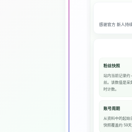
感谢官方 新人持
粉丝快照
站内当前记录约 4
丝。该数值是采
时计数。
账号周期
从资料中的起始
快照覆盖约 59