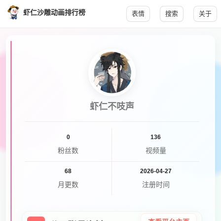
虾仁沙雕动画排行榜
表情
搜索
关于
虾仁不吱声
0
136
粉丝数
视频量
68
2026-04-27
月更数
注册时间