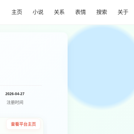
主页
小说
关系
表情
搜索
关于
2026-04-27
注册时间
查看平台主页