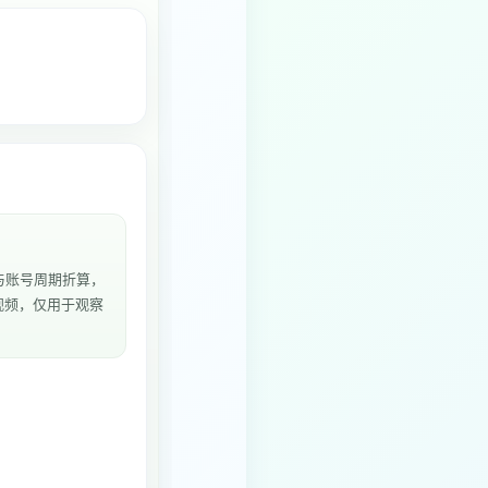
与账号周期折算，
个视频，仅用于观察