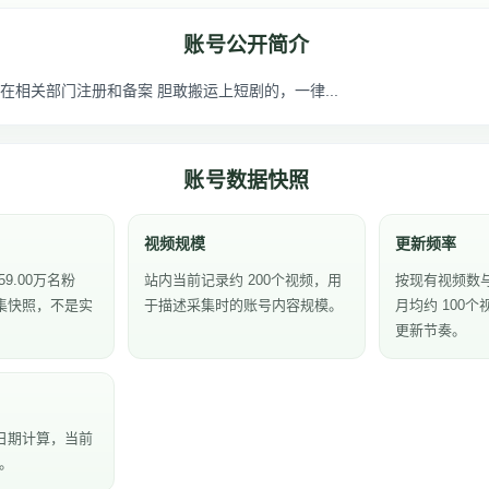
账号公开简介
在相关部门注册和备案 胆敢搬运上短剧的，一律...
账号数据快照
视频规模
更新频率
9.00万名粉
站内当前记录约 200个视频，用
按现有视频数
集快照，不是实
于描述采集时的账号内容规模。
月均约 100
更新节奏。
日期计算，当前
天。