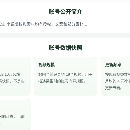
账号公开简介
长生 小说版权和素材均有授权，文案和部分素材...
账号数据快照
视频规模
更新频率
2.10万名粉
站内当前记录约 19个视频，用于
按现有视频数
集快照，不是实
描述采集时的账号内容规模。
月均约 4.7
更新节奏。
日期计算，当前
天。