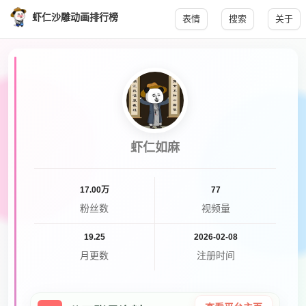
虾仁沙雕动画排行榜
表情
搜索
关于
虾仁如麻
17.00万
77
粉丝数
视频量
19.25
2026-02-08
月更数
注册时间